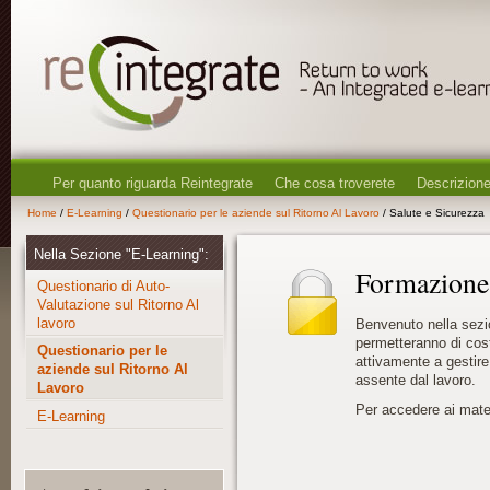
Per quanto riguarda Reintegrate
Che cosa troverete
Descrizione
Home
/
E-Learning
/
Questionario per le aziende sul Ritorno Al Lavoro
/ Salute e Sicurezza
Nella Sezione "E-Learning":
Formazione 
Questionario di Auto-
Valutazione sul Ritorno Al
lavoro
Benvenuto nella sezi
permetteranno di cost
Questionario per le
attivamente a gestire
aziende sul Ritorno Al
assente dal lavoro.
Lavoro
Per accedere ai materi
E-Learning