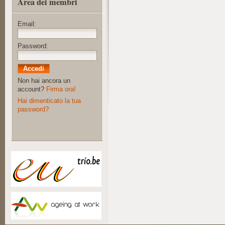
Area dei membri
Email:
Password:
Non hai ancora un
account?
Firma ora!
Hai dimenticato la tua
password?