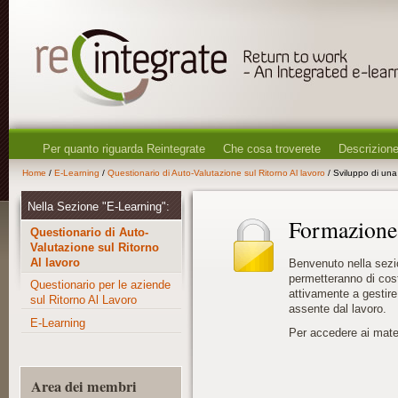
Per quanto riguarda Reintegrate
Che cosa troverete
Descrizione
Home
/
E-Learning
/
Questionario di Auto-Valutazione sul Ritorno Al lavoro
/ Sviluppo di una 
Nella Sezione "E-Learning":
Formazione 
Questionario di Auto-
Valutazione sul Ritorno
Al lavoro
Benvenuto nella sezi
permetteranno di cost
Questionario per le aziende
attivamente a gestire
sul Ritorno Al Lavoro
assente dal lavoro.
E-Learning
Per accedere ai materi
Area dei membri