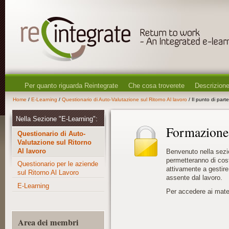
Per quanto riguarda Reintegrate
Che cosa troverete
Descrizione
Home
/
E-Learning
/
Questionario di Auto-Valutazione sul Ritorno Al lavoro
/ Il punto di par
Nella Sezione "E-Learning":
Formazione 
Questionario di Auto-
Valutazione sul Ritorno
Al lavoro
Benvenuto nella sezi
permetteranno di cost
Questionario per le aziende
attivamente a gestire
sul Ritorno Al Lavoro
assente dal lavoro.
E-Learning
Per accedere ai materi
Area dei membri