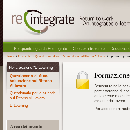
Per quanto riguarda Reintegrate
Che cosa troverete
Descrizione
Home
/
E-Learning
/
Questionario di Auto-Valutazione sul Ritorno Al lavoro
/ Il punto di par
Nella Sezione "E-Learning":
Formazione 
Questionario di Auto-
Valutazione sul Ritorno
Al lavoro
Benvenuto nella sezi
permetteranno di cost
Questionario per le aziende
attivamente a gestire
sul Ritorno Al Lavoro
assente dal lavoro.
E-Learning
Per accedere ai materi
Area dei membri