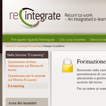
Per quanto riguarda Reintegrate
Che cosa troverete
Descrizione
Home
/
E-Learning
/
E-Learning
/ Sviluppo di politiche
Nella Sezione "E-Learning":
Formazione 
Questionario di Auto-
Valutazione sul Ritorno Al
lavoro
Benvenuto nella sezi
permetteranno di cost
Questionario per le aziende
attivamente a gestire
sul Ritorno Al Lavoro
assente dal lavoro.
E-Learning
Per accedere ai materi
Area dei membri