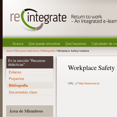
Acerca
Qué puede encontrar
Qué hacemos
Calculador de c
Inicio
/
Recursos didácticas
/
Bibliografía
/ Workplace Safety Initiative
En la sección "Recursos
didácticas":
Workplace Safety I
Enlaces
Proyectos
URL
:
http://www.wsi.ie
Bibliografía
Documentos clave
Área de Miembros