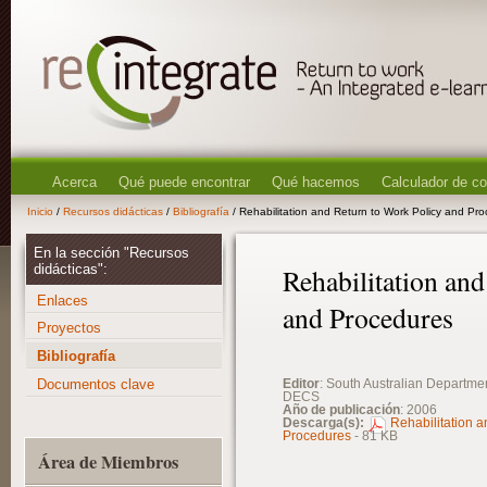
Acerca
Qué puede encontrar
Qué hacemos
Calculador de c
Inicio
/
Recursos didácticas
/
Bibliografía
/ Rehabilitation and Return to Work Policy and Pr
En la sección "Recursos
didácticas":
Rehabilitation an
Enlaces
and Procedures
Proyectos
Bibliografía
Documentos clave
Editor
: South Australian Departme
DECS
Año de publicación
: 2006
Descarga(s):
Rehabilitation a
Procedures
- 81 KB
Área de Miembros