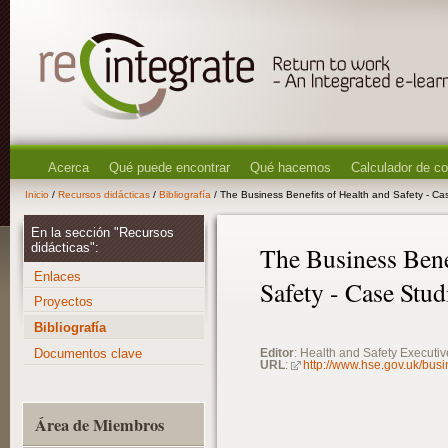
Acerca
Qué puede encontrar
Qué hacemos
Calculador de c
Inicio
/
Recursos didácticas
/
Bibliografía
/ The Business Benefits of Health and Safety - Ca
En la sección "Recursos
didácticas":
The Business Bene
Enlaces
Safety - Case Stud
Proyectos
Bibliografía
Documentos clave
Editor
: Health and Safety Executi
URL
:
http://www.hse.gov.uk/bus
Área de Miembros