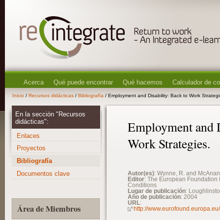
Acerca
Qué puede encontrar
Qué hacemos
Calculador de c
Inicio
/
Recursos didácticas
/
Bibliografía
/ Employment and Disability: Back to Work Strategi
En la sección "Recursos
didácticas":
Employment and Di
Enlaces
Work Strategies.
Proyectos
Bibliografía
Documentos clave
Autor(es)
: Wynne, R. and McAnan
Editor
: The European Foundation f
Conditions
Lugar de publicación
: Loughlinst
Año de publicación
: 2004
URL
:
Área de Miembros
http://www.eurofound.europa.eu