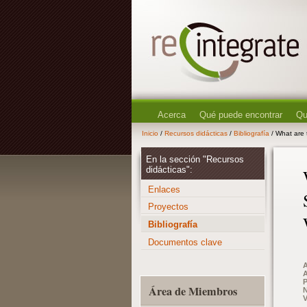
Acerca
Qué puede encontrar
Qu
Inicio
/
Recursos didácticas
/
Bibliografía
/ What are 
En la sección "Recursos
didácticas":
Enlaces
Proyectos
Bibliografía
Documentos clave
A
A
P
Área de Miembros