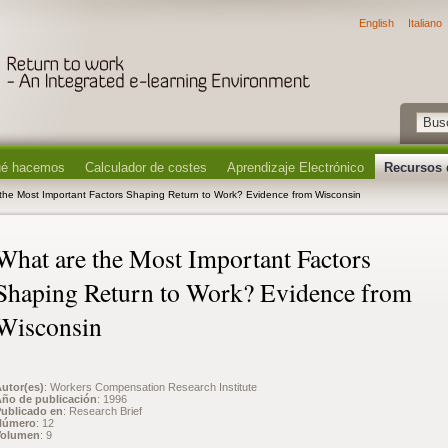
English
Italiano
é hacemos
Calculador de costes
Aprendizaje Electrónico
Recursos 
the Most Important Factors Shaping Return to Work? Evidence from Wisconsin
What are the Most Important Factors
Shaping Return to Work? Evidence from
Wisconsin
utor(es)
: Workers Compensation Research Institute
ño de publicación
: 1996
ublicado en
: Research Brief
Número
: 12
Volumen
: 9