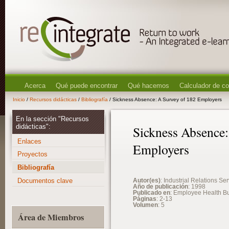
Acerca
Qué puede encontrar
Qué hacemos
Calculador de c
Inicio
/
Recursos didácticas
/
Bibliografía
/ Sickness Absence: A Survey of 182 Employers
En la sección "Recursos
didácticas":
Sickness Absence:
Enlaces
Employers
Proyectos
Bibliografía
Documentos clave
Autor(es)
: Industrial Relations Se
Año de publicación
: 1998
Publicado en
: Employee Health Bu
Páginas
: 2-13
Volumen
: 5
Área de Miembros