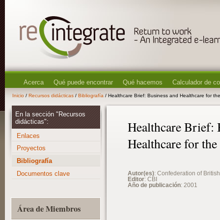
Acerca
Qué puede encontrar
Qué hacemos
Calculador de c
Inicio
/
Recursos didácticas
/
Bibliografía
/ Healthcare Brief: Business and Healthcare for th
En la sección "Recursos
didácticas":
Healthcare Brief:
Enlaces
Healthcare for the
Proyectos
Bibliografía
Documentos clave
Autor(es)
: Confederation of British
Editor
: CBI
Año de publicación
: 2001
Área de Miembros