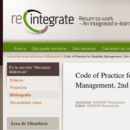
Acerca
Qué puede encontrar
Qué hacemos
Calculador de c
Inicio
/
Recursos didácticas
/
Bibliografía
/ Code of Practice for Disability Management, 2nd 
En la sección "Recursos
didácticas":
Code of Practice f
Enlaces
Management, 2nd 
Proyectos
Bibliografía
Documentos clave
Autor(es)
: NIDMAR Resources
Editor
: NIDMAR Resources
Área de Miembros