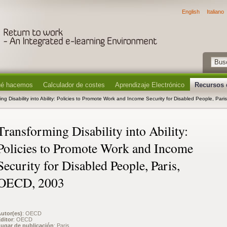
English
Italiano
é hacemos
Calculador de costes
Aprendizaje Electrónico
Recursos 
ing Disability into Ability: Policies to Promote Work and Income Security for Disabled People, Pa
Transforming Disability into Ability:
Policies to Promote Work and Income
Security for Disabled People, Paris,
OECD, 2003
utor(es)
: OECD
ditor
: OECD
ugar de publicación
: Paris