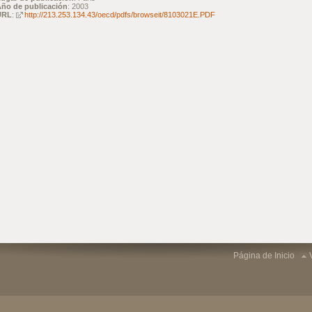
ño de publicación
: 2003
URL
:
http://213.253.134.43/oecd/pdfs/browseit/8103021E.PDF
Página de Inicio