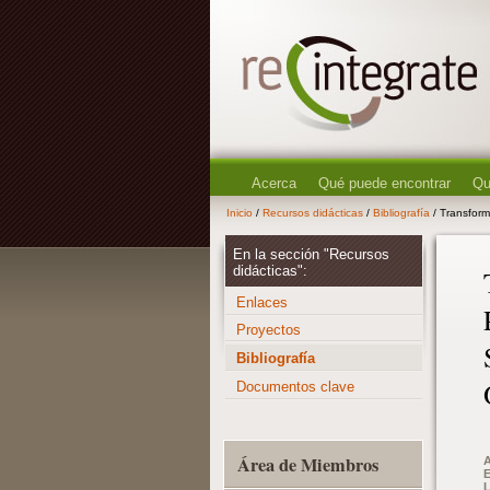
Acerca
Qué puede encontrar
Qu
Inicio
/
Recursos didácticas
/
Bibliografía
/ Transform
En la sección "Recursos
didácticas":
Enlaces
Proyectos
Bibliografía
Documentos clave
Área de Miembros
A
E
L