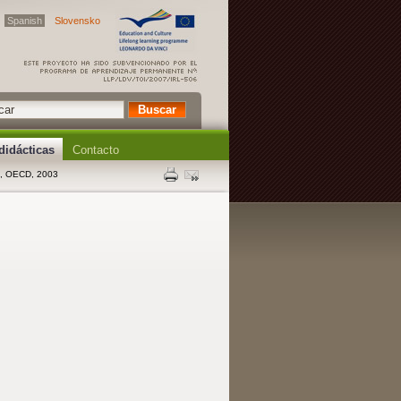
Spanish
Slovensko
didácticas
Contacto
ris, OECD, 2003