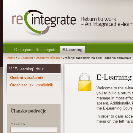
O programu Re-integrate
E-Learning
home
/
E-Learning
/
Osebni vprašalnik
/ Vračanje zaposlenih na delo - Zgodnja obravnava
V "E-Learning" delu:
E-Learning
Osebni vprašalnik
Organizacijski vprašalnik
Welcome to the e-lea
you to build a return
manage in most effec
absent. Additionally, i
the E-Learning Cours
Člansko področje
In order to
gain acce
menu on the left hand
E-naslov: