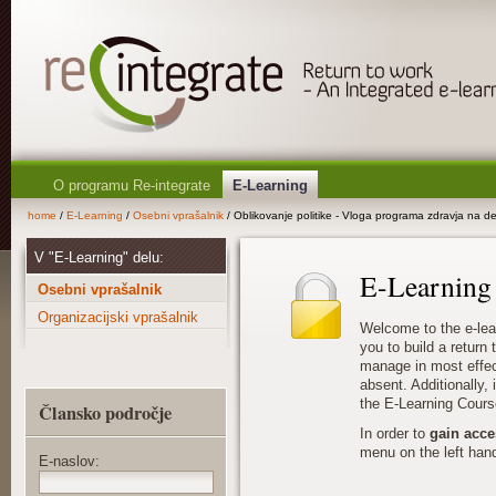
O programu Re-integrate
E-Learning
home
/
E-Learning
/
Osebni vprašalnik
/ Oblikovanje politike - Vloga programa zdravja na 
V "E-Learning" delu:
E-Learning
Osebni vprašalnik
Organizacijski vprašalnik
Welcome to the e-lea
you to build a return
manage in most effec
absent. Additionally, i
the E-Learning Cours
Člansko področje
In order to
gain acce
menu on the left hand
E-naslov: