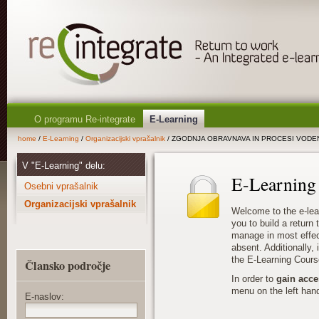
O programu Re-integrate
E-Learning
home
/
E-Learning
/
Organizacijski vprašalnik
/ ZGODNJA OBRAVNAVA IN PROCESI VODE
V "E-Learning" delu:
E-Learning
Osebni vprašalnik
Organizacijski vprašalnik
Welcome to the e-lea
you to build a return
manage in most effec
absent. Additionally, i
the E-Learning Cours
Člansko področje
In order to
gain acce
menu on the left hand
E-naslov: