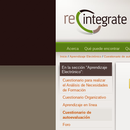
Acerca
Qué puede encontrar
Qu
Inicio
/
Aprendizaje Electrónico
/
Cuestionario de au
En la sección "Aprendizaje
Electrónico":
Cuestionario para realizar
el Análisis de Necesidades
de Formación
Cuestionario Organizativo
Aprendizaje en línea
Cuestionario de
autoevaluación
Foro