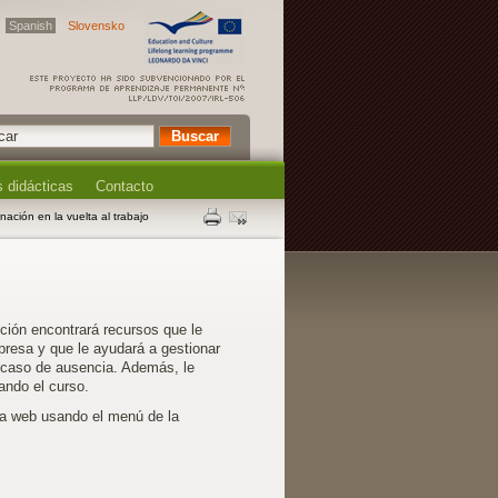
Spanish
Slovensko
 didácticas
Contacto
nación en la vuelta al trabajo
ión encontrará recursos que le
presa y que le ayudará a gestionar
n caso de ausencia. Además, le
ando el curso.
a web usando el menú de la