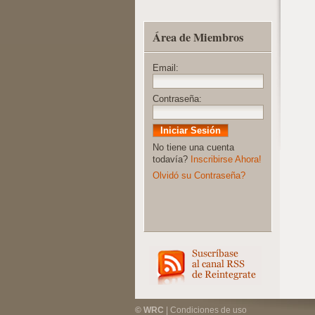
Área de Miembros
Email:
Contraseña:
No tiene una cuenta
todavía?
Inscribirse Ahora!
Olvidó su Contraseña?
© WRC
|
Condiciones de uso