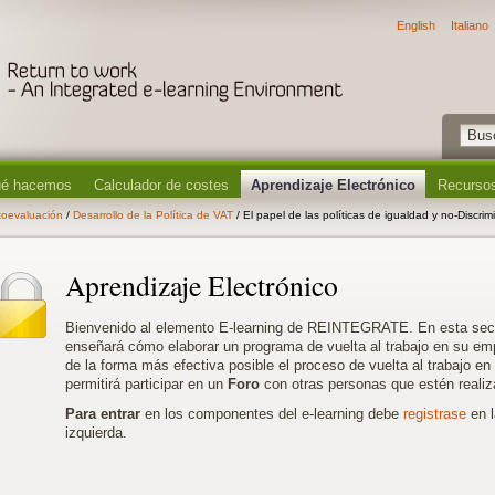
English
Italiano
é hacemos
Calculador de costes
Aprendizaje Electrónico
Recursos
toevaluación
/
Desarrollo de la Política de VAT
/ El papel de las políticas de igualdad y no-Discrimi
Aprendizaje Electrónico
Bienvenido al elemento E-learning de REINTEGRATE. En esta secc
enseñará cómo elaborar un programa de vuelta al trabajo en su em
de la forma más efectiva posible el proceso de vuelta al trabajo e
permitirá participar en un
Foro
con otras personas que estén realiz
Para entrar
en los componentes del e-learning debe
registrase
en l
izquierda.