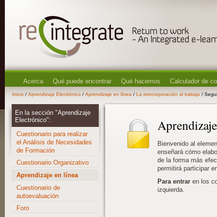
Acerca
Qué puede encontrar
Qué hacemos
Calculador de c
Inicio
/
Aprendizaje Electrónico
/
Aprendizaje en línea
/
La reincorporación al trabajo
/ Segu
En la sección "Aprendizaje
Electrónico":
Aprendizaje
Cuestionario para realizar
el Análisis de Necesidades
Bienvenido al eleme
de Formación
enseñará cómo elabor
de la forma más efec
Cuestionario Organizativo
permitirá participar 
Aprendizaje en línea
Para entrar
en los c
Cuestionario de
izquierda.
autoevaluación
Foro