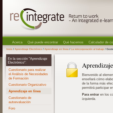
Acerca
Qué puede encontrar
Qué hacemos
Calculador de c
Inicio
/
Aprendizaje Electrónico
/
Aprendizaje en línea
/
La reincorporación al trabajo
/ Gesti
En la sección "Aprendizaje
Electrónico":
Aprendizaje
Cuestionario para realizar
el Análisis de Necesidades
Bienvenido al eleme
de Formación
enseñará cómo elabor
de la forma más efec
Cuestionario Organizativo
permitirá participar 
Aprendizaje en línea
Para entrar
en los c
Cuestionario de
izquierda.
autoevaluación
Foro