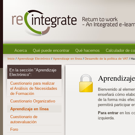
Acerca
Qué puede encontrar
Qué hacemos
Calculador de c
Inicio
/
Aprendizaje Electrónico
/
Aprendizaje en línea
/
Desarrollo de la política de VAT
/ Ha
En la sección "Aprendizaje
Electrónico":
Aprendizaje
Cuestionario para realizar
el Análisis de Necesidades
Bienvenido al eleme
de Formación
enseñará cómo elabor
de la forma más efec
Cuestionario Organizativo
permitirá participar 
Aprendizaje en línea
Para entrar
en los c
Cuestionario de
izquierda.
autoevaluación
Foro